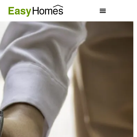
INŽENÝRING