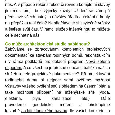
nás. A v případě rekonstrukce či rovnou kompletní stavby
jím musí projít bez výjimky každý. Už teď se vám při
představě všech nutných návštěv úřadů a čekání u fronty
na přepážku rosí čelo? Nepřidělávejte si zbytečně vrásky
a šetřete svůj čas. V rámci služeb inženýringu to můžete
celé nechat na nás.
Co může architektonická studie nabídnout?
Zabýváme se zpracováním kompletních projektových
dokumentací ke stavbám rodinných domů, rekonstrukcím
i v rámci podkladů pro dotační program
Nová zelená
úsporám
.
A co všechno je přesně součástí balíčku našich
služeb a celé projektové dokumentace? Při projektování
rodinného domu si nejprve sami ověříme možnost
výstavby vašeho bydlení snů s ohledem na územní plán a
také možnosti připojení na inženýrské sítě (voda,
elektřina, plyn, kanalizace atd.). Dále
provedeme geodetické měření a přistoupíme
k tvorbě
architektonického návrhu
dle vašich konkrétních